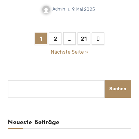
Admin
9. Mai 2025
Seitennummerierung
1
2
…
21
der
Nächste Seite »
Beiträge
Suchen
Suchen
Neueste Beiträge