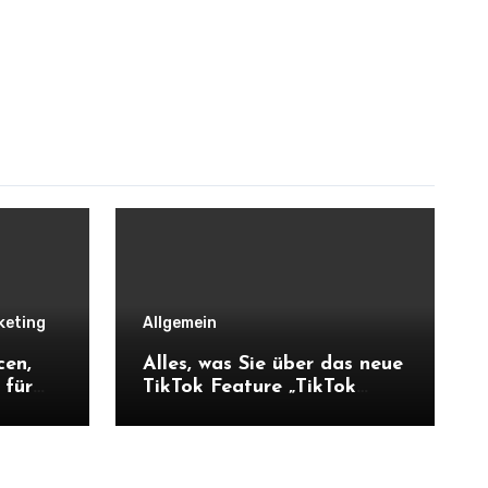
keting
Allgemein
cen,
Alles, was Sie über das neue
 für
TikTok Feature „TikTok
Shop“ wissen müssen:
Chancen für Unternehmen
und Hofnachfolger