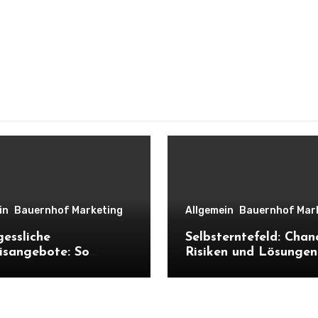
in
Bauernhof Marketing
Allgemein
Bauernhof Mar
essliche
Selbsterntefeld: Chan
isangebote: So
Risiken und Lösungen
ht Ihr
deinen Hof
isbauernhof