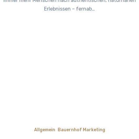
immer mehr Menschen nach authentischen, naturnahen
Erlebnissen – fernab…
Allgemein
Bauernhof Marketing