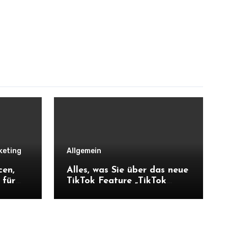
keting
Allgemein
cen,
Alles, was Sie über das neue
 für
TikTok Feature „TikTok
Shop“ wissen müssen:
Chancen für Unternehmen
und Hofnachfolger