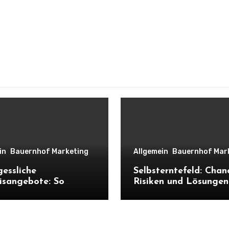
in
Bauernhof Marketing
Allgemein
Bauernhof Mar
essliche
Selbsterntefeld: Chan
isangebote: So
Risiken und Lösungen
ht Ihr
deinen Hof
isbauernhof