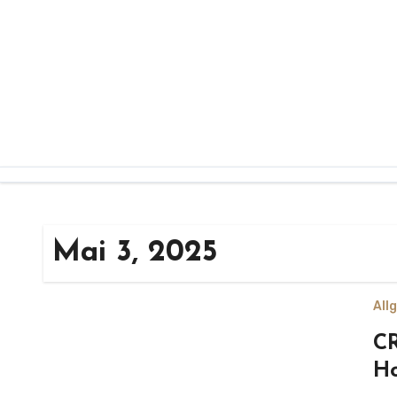
Zum
Inhalt
springen
Mai 3, 2025
All
CR
Ho