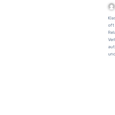
Klassische Technik wie Newsletter und Treuekarten reichen
oft
Rel
Ver
aut
un