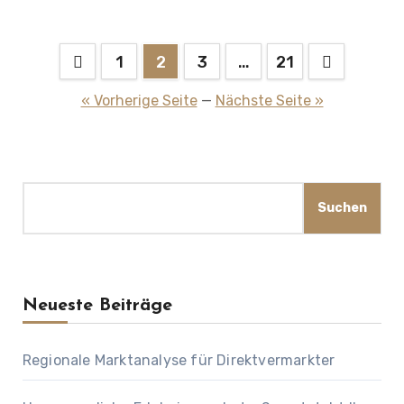
Seitennummerierung
1
2
3
…
21
der
« Vorherige Seite
—
Nächste Seite »
Beiträge
Suchen
Suchen
Neueste Beiträge
Regionale Marktanalyse für Direktvermarkter