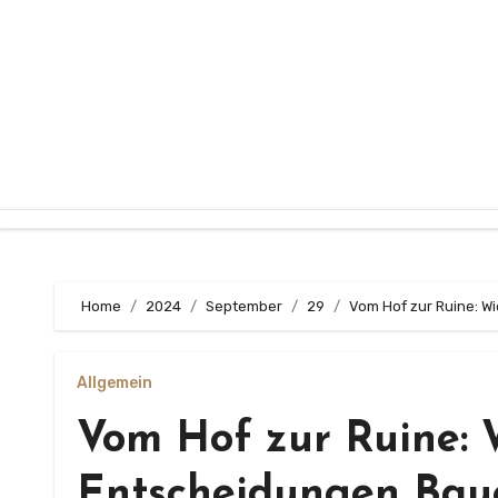
Zum
Inhalt
springen
Home
2024
September
29
Vom Hof zur Ruine: W
Allgemein
Vom Hof zur Ruine: 
Entscheidungen Baue