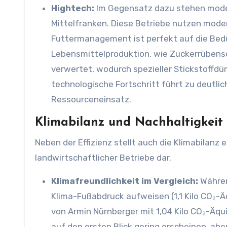
Hightech:
Im Gegensatz dazu stehen moder
Mittelfranken. Diese Betriebe nutzen moder
Futtermanagement ist perfekt auf die Bedü
Lebensmittelproduktion, wie Zuckerrübensch
verwertet, wodurch spezieller Stickstoffdü
technologische Fortschritt führt zu deutli
Ressourceneinsatz.
Klimabilanz und Nachhaltigkeit
Neben der Effizienz stellt auch die Klimabilanz 
landwirtschaftlicher Betriebe dar.
Klimafreundlichkeit im Vergleich:
Währen
Klima-Fußabdruck aufweisen (1,1 Kilo CO₂-Äq
von Armin Nürnberger mit 1,04 Kilo CO₂-Äqui
auf den ersten Blick gering erscheinen, abe