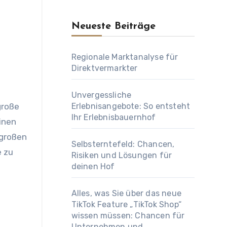
Neueste Beiträge
Regionale Marktanalyse für
Direktvermarkter
Unvergessliche
große
Erlebnisangebote: So entsteht
Ihr Erlebnisbauernhof
inen
 großen
Selbsterntefeld: Chancen,
e zu
Risiken und Lösungen für
deinen Hof
Alles, was Sie über das neue
TikTok Feature „TikTok Shop“
wissen müssen: Chancen für
Unternehmen und