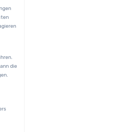
ungen
iten
agieren
ühren.
ann die
gen.
ers