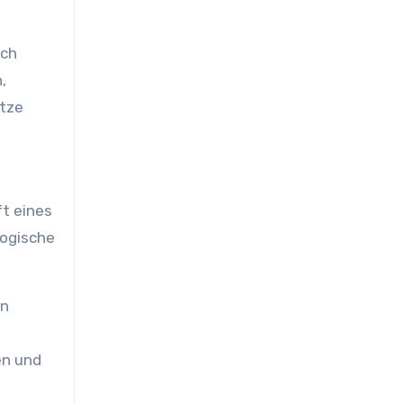
och
,
ätze
t eines
logische
en
n
en und