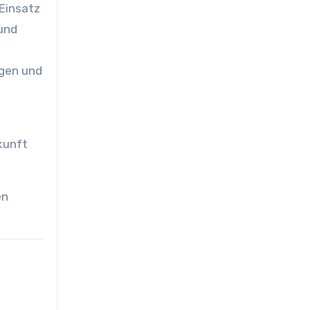
Einsatz
 und
ngen und
kunft
en