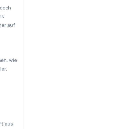
edoch
ns
her auf
hen, wie
er,
ft aus