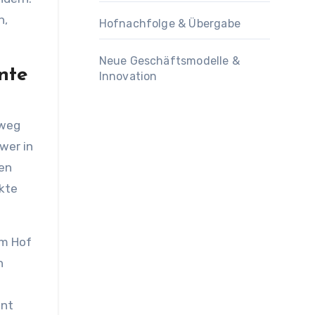
n,
Hofnachfolge & Übergabe
Neue Geschäftsmodelle &
nte
Innovation
nweg
wer in
en
ikte
em Hof
n
ent