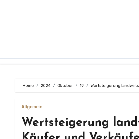
Zum
Inhalt
springen
Home
2024
Oktober
19
Wertsteigerung landwirts
Allgemein
Wertsteigerung landw
Käufer und Verkäufer