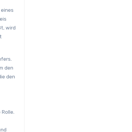
 eines
eis
t, wird
t
ufers.
um den
die den
Rolle.
und