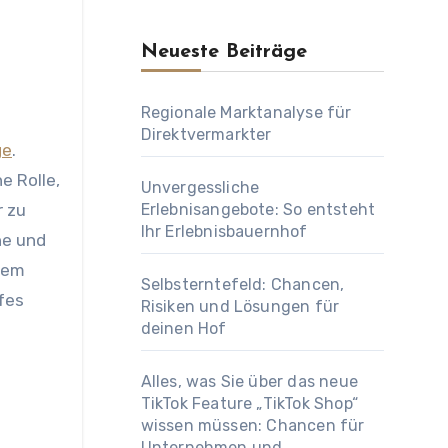
Neueste Beiträge
Regionale Marktanalyse für
Direktvermarkter
ge
.
e Rolle,
Unvergessliche
r zu
Erlebnisangebote: So entsteht
Ihr Erlebnisbauernhof
he und
esem
Selbsterntefeld: Chancen,
fes
Risiken und Lösungen für
deinen Hof
Alles, was Sie über das neue
TikTok Feature „TikTok Shop“
wissen müssen: Chancen für
Unternehmen und