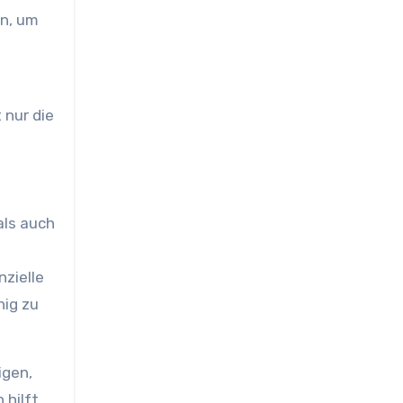
en, um
 nur die
als auch
zielle
hig zu
gen,
 hilft