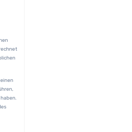
chen
erechnet
blichen
 einen
ühren,
 haben.
des